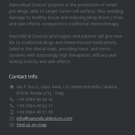
Nanosilical Devices’ purpose is the production of smart
pro-drugs, able to target tumor cell surface, thus avoiding
damage to healthy tissue and reducing (drug doses,) toxic
and side effects compared to traditional chemotherapy.
NanoSiliCal Devices’ prototypes and patents will give new
life to traditional drugs and renew missed medications,
failed in the clinical trials, providing nano- and micro-
systems with surprisingly high therapeutic efficacy and
lacking toxicity and side effects.
Contact Info
Via P. Bucci, cubo 44/A, c/o Università della Calabria
87036 Rende (CS) - Italy
+39 0984 49 66 42
+39 0984 49 62 11
+39 0984 49 31 99
info@nanosilicaldevices.com
Find us on map