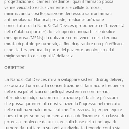
progettazione di carriers mediante i quali il farmaco possa
venire veicolato esclusivamente alle cellule tumorali,
minimizzando così l’esposizione dei tessuti sani ai farmaci
antineoplastici. Nanocal prevede, mediante un’azione
concertata tra la NanoSiliCal Devices (proponente) e l’Università
della Calabria (partner), lo sviluppo di nanoparticelle di silice
mesoporosa (MSNs) da utilizzare come veicolo nella terapia
mirata di patologie tumorali, al fine di garantire una più efficace
risposta terapeutica da parte del paziente oncologico ed il
miglioramento della qualità della vita.
OBIETTIVI
La NanoSiliCal Devices mira a sviluppare sistemi di drug delivery
associati ad una ridotta concentrazione di farmaco e frequenza
delle dosi più efficaci di quelli già esistenti in commercio,
offrendo, quindi, una somministrazione più facile e più sicura
che possa garantire alla nostra azienda l’ingresso nel mercato
delle multinazionali farmaceutiche. I mezzi usati per perseguire
questi target sono rappresentati dalla definizione della classe di
potenziali molecole da utilizzare sulla base della tipologia di
tumore da trattare, a sua volta individuata tenendo conto sia