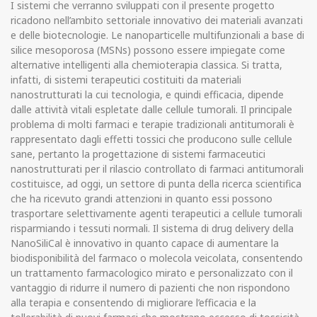
I sistemi che verranno sviluppati con il presente progetto
ricadono nell’ambito settoriale innovativo dei materiali avanzati
e delle biotecnologie. Le nanoparticelle multifunzionali a base di
silice mesoporosa (MSNs) possono essere impiegate come
alternative intelligenti alla chemioterapia classica. Si tratta,
infatti, di sistemi terapeutici costituiti da materiali
nanostrutturati la cui tecnologia, e quindi efficacia, dipende
dalle attività vitali espletate dalle cellule tumorali. Il principale
problema di molti farmaci e terapie tradizionali antitumorali è
rappresentato dagli effetti tossici che producono sulle cellule
sane, pertanto la progettazione di sistemi farmaceutici
nanostrutturati per il rilascio controllato di farmaci antitumorali
costituisce, ad oggi, un settore di punta della ricerca scientifica
che ha ricevuto grandi attenzioni in quanto essi possono
trasportare selettivamente agenti terapeutici a cellule tumorali
risparmiando i tessuti normali. Il sistema di drug delivery della
NanoSiliCal è innovativo in quanto capace di aumentare la
biodisponibilità del farmaco o molecola veicolata, consentendo
un trattamento farmacologico mirato e personalizzato con il
vantaggio di ridurre il numero di pazienti che non rispondono
alla terapia e consentendo di migliorare l’efficacia e la