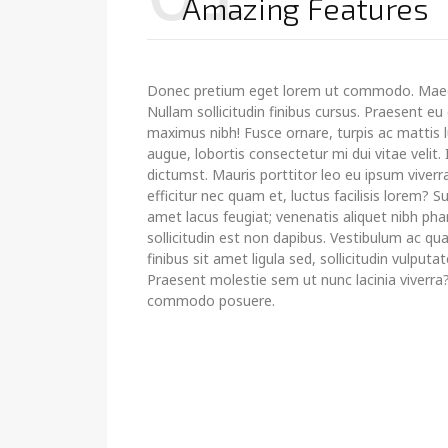
Amazing Features
Donec pretium eget lorem ut commodo. Maec
Nullam sollicitudin finibus cursus. Praesent e
maximus nibh! Fusce ornare, turpis ac mattis l
augue, lobortis consectetur mi dui vitae velit.
dictumst. Mauris porttitor leo eu ipsum viverra
efficitur nec quam et, luctus facilisis lorem? 
amet lacus feugiat; venenatis aliquet nibh pha
sollicitudin est non dapibus. Vestibulum ac qu
finibus sit amet ligula sed, sollicitudin vulputa
Praesent molestie sem ut nunc lacinia viverra?
commodo posuere.