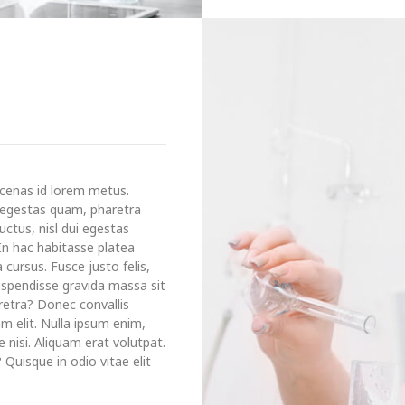
enas id lorem metus.
u egestas quam, pharetra
uctus, nisl dui egestas
 In hac habitasse platea
 cursus. Fusce justo felis,
Suspendisse gravida massa sit
retra? Donec convallis
am elit. Nulla ipsum enim,
te nisi. Aliquam erat volutpat.
 Quisque in odio vitae elit