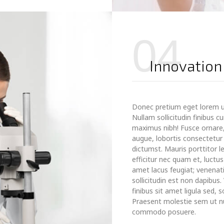
04
Innovation
Donec pretium eget lorem 
Nullam sollicitudin finibus 
maximus nibh! Fusce ornare, 
augue, lobortis consectetur m
dictumst. Mauris porttitor le
efficitur nec quam et, luctu
amet lacus feugiat; venenati
sollicitudin est non dapibus
finibus sit amet ligula sed, s
Praesent molestie sem ut nun
commodo posuere.