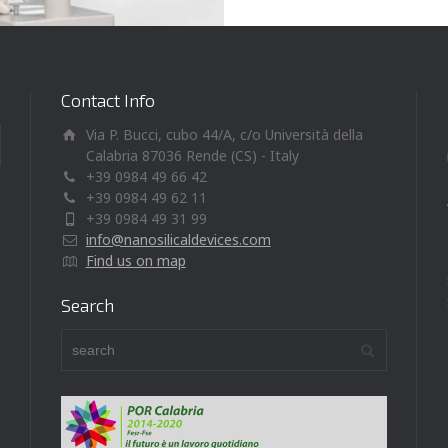
Contact Info
Via P. Bucci, cubo 44/A, c/o Università della
Calabria 87036 Rende (CS) - Italy
+39 0984 49 66 42
+39 0984 49 62 11
+39 0984 49 31 99
info@nanosilicaldevices.com
Find us on map
Search