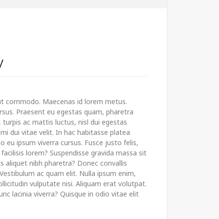
y
ut commodo. Maecenas id lorem metus.
cursus. Praesent eu egestas quam, pharetra
turpis ac mattis luctus, nisl dui egestas
i dui vitae velit. In hac habitasse platea
o eu ipsum viverra cursus. Fusce justo felis,
s facilisis lorem? Suspendisse gravida massa sit
s aliquet nibh pharetra? Donec convallis
. Vestibulum ac quam elit. Nulla ipsum enim,
ollicitudin vulputate nisi. Aliquam erat volutpat.
c lacinia viverra? Quisque in odio vitae elit