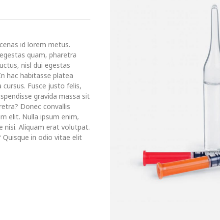
enas id lorem metus.
u egestas quam, pharetra
uctus, nisl dui egestas
 In hac habitasse platea
 cursus. Fusce justo felis,
Suspendisse gravida massa sit
retra? Donec convallis
am elit. Nulla ipsum enim,
te nisi. Aliquam erat volutpat.
 Quisque in odio vitae elit