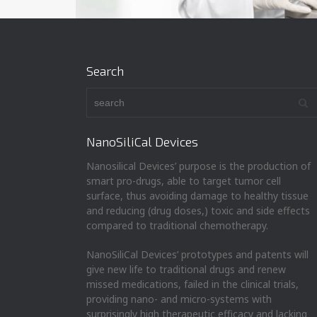
Search
NanoSiliCal Devices
Nanosilical Devices’ purpose is the production of
smart pro-drugs, able to target tumor cell
surface, thus avoiding damage to healthy tissue
and reducing (drug doses,) toxic and side effects
compared to traditional chemotherapy.
NanoSiliCal Devices’ prototypes and patents will
give new life to traditional drugs and renew
missed medications, failed in the clinical trials,
providing nano- and micro-systems with
surprisingly high therapeutic efficacy and lacking