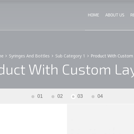
HOME
ABOUT US
R
me
Syringes And Bottles
Sub Category 1
Product With Custom
duct With Custom La
01
02
03
04