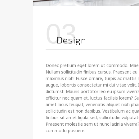
03
Design
Donec pretium eget lorem ut commodo. Maec
Nullam sollicitudin finibus cursus. Praesent e
maximus nibh! Fusce ornare, turpis ac mattis l
augue, lobortis consectetur mi dui vitae velit.
dictumst. Mauris porttitor leo eu ipsum viverra
efficitur nec quam et, luctus facilisis lorem? 
amet lacus feugiat; venenatis aliquet nibh pha
sollicitudin est non dapibus. Vestibulum ac qu
finibus sit amet ligula sed, sollicitudin vulputa
Praesent molestie sem ut nunc lacinia viverra?
commodo posuere.