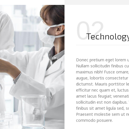
02
Technolog
Donec pretium eget lorem 
Nullam sollicitudin finibus 
maximus nibh! Fusce ornare, 
augue, lobortis consectetur m
dictumst. Mauris porttitor le
efficitur nec quam et, luctu
amet lacus feugiat; venenati
sollicitudin est non dapibus
finibus sit amet ligula sed, s
Praesent molestie sem ut nun
commodo posuere.